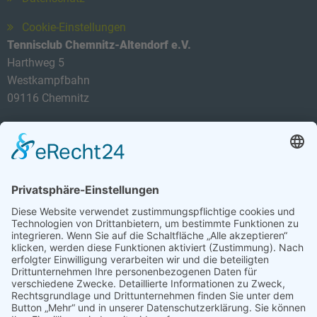
Cookie-Einstellungen
Tennisclub Chemnitz-Altendorf e.V.
Harthweg 5
Westkampfbahn
09116 Chemnitz
Telefon: 0174 3419434
E-Mail:
info@tca-ev.de
Newsletter
Sicherheitsfrage
*
Bitte rechnen Sie 3 plus 3.
Abonnieren Sie den kostenlosen TCA-Newsletter und