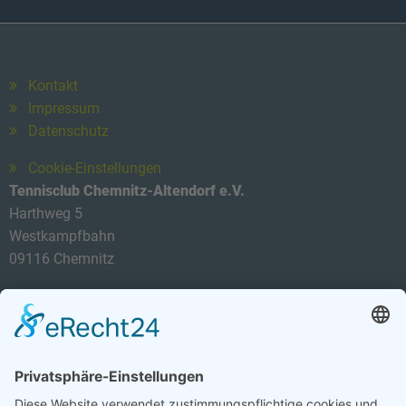
Kontakt
Impressum
Datenschutz
Cookie-Einstellungen
Tennisclub Chemnitz-Altendorf e.V.
Harthweg 5
Westkampfbahn
09116 Chemnitz
Telefon: 0174 3419434
E-Mail:
info@tca-ev.de
Newsletter