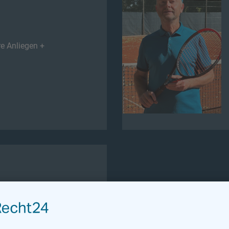
re Anliegen +
nanziellen und