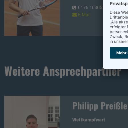
0176 10305560
E-Mail
Weitere Ansprechpartner
Philipp Preißle
Wettkampfwart