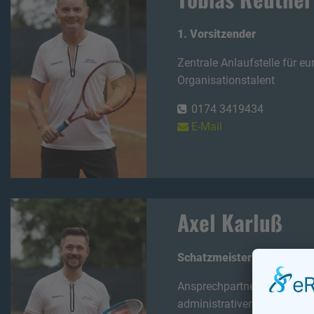
1. Vorsitzender
Zentrale Anlaufstelle für eu
Organisationstalent
0174 3419434
E-Mail
Axel Karluß
Schatzmeister
Ansprechpartner für alle fi
administrativen Anliegen