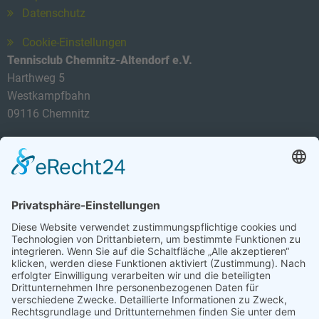
Datenschutz
Cookie-Einstellungen
Tennisclub Chemnitz-Altendorf e.V.
Harthweg 5
Westkampfbahn
09116 Chemnitz
Telefon: 0174 3419434
E-Mail:
info@tca-ev.de
Newsletter
Sicherheitsfrage
*
Bitte rechnen Sie 2 plus 9.