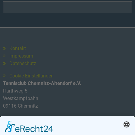
Kontakt
Impressum
Datenschutz
Cookie-Einstellungen
Tennisclub Chemnitz-Altendorf e.V.
Harthweg 5
Westkampfbahn
09116 Chemnitz
Telefon: 0174 3419434
E-Mail:
info@tca-ev.de