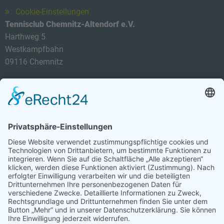
Cookie-Einstellungen
Tennisclub Chemnitz-Altendorf e.V.
Harthweg 5
Westkampfbahn
09116 Chemnitz
Telefon: 0174 3419434
E-Mail:
info@tca-ev.de
Newsletter
Sicherheitsfrage
*
Bitte rechnen Sie 8 plus 1.
Abonnieren Sie den kostenlosen TCA-Newsletter und
verpassen Sie keine Neuigkeit mehr.