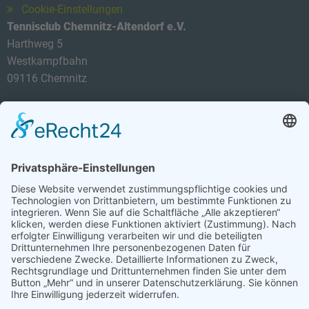
Cookie-Einstellungen
Tennisclub Chemnitz-Altendorf e.V.
Harthweg 5
Westkampfbahn
09116 Chemnitz
Telefon: 0174 3419434
E-Mail:
info@tca-ev.de
Newsletter
Sicherheitsfrage
*
Was ist die Summe aus 6 und 5?
Abonnieren Sie den kostenlosen TCA-Newsletter und
verpassen Sie keine Neuigkeit mehr.