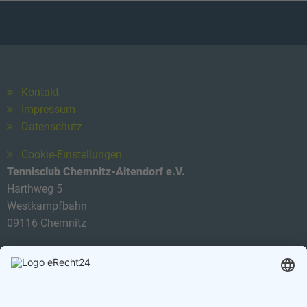
Kontakt
Impressum
Datenschutz
Cookie-Einstellungen
Tennisclub Chemnitz-Altendorf e.V.
Harthweg 5
Westkampfbahn
09116 Chemnitz
Telefon: 0174 3419434
E-Mail:
info@tca-ev.de
Newsletter