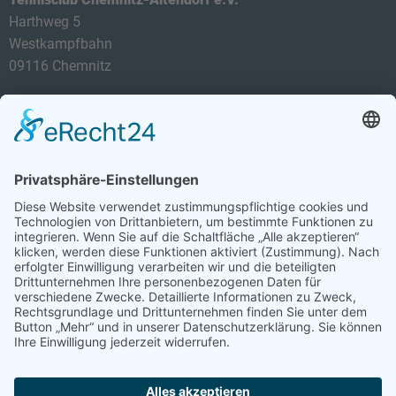
Harthweg 5
Westkampfbahn
09116 Chemnitz
Telefon: 0174 3419434
E-Mail:
info@tca-ev.de
Newsletter
Sicherheitsfrage
*
Bitte addieren Sie 2 und 9.
Abonnieren Sie den kostenlosen TCA-Newsletter und
verpassen Sie keine Neuigkeit mehr.
Abonnieren