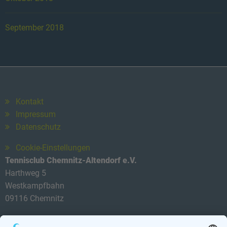
September 2018
Kontakt
Impressum
Datenschutz
Cookie-Einstellungen
Tennisclub Chemnitz-Altendorf e.V.
Harthweg 5
Westkampfbahn
09116 Chemnitz
Telefon: 0174 3419434