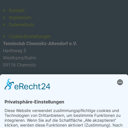
Kontakt
Impressum
Datenschutz
Cookie-Einstellungen
Tennisclub Chemnitz-Altendorf e.V.
Harthweg 5
Westkampfbahn
09116 Chemnitz
Telefon: 0174 3419434
E-Mail:
info@tca-ev.de
Newsletter
Sicherheitsfrage
*