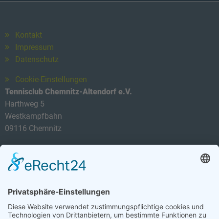
Kontakt
Impressum
Datenschutz
Cookie-Einstellungen
Tennisclub Chemnitz-Altendorf e.V.
Harthweg 5
Westkampfbahn
09116 Chemnitz
Telefon: 0174 3419434
E-Mail:
info@tca-ev.de
Newsletter